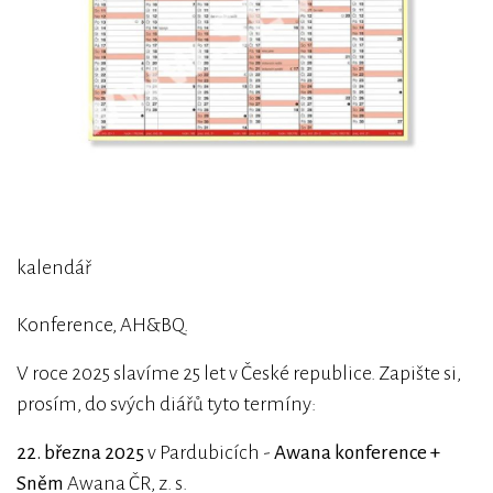
kalendář
Konference, AH&BQ.
V roce 2025 slavíme 25 let v České republice. Zapište si,
prosím, do svých diářů tyto termíny:
22. března 2025
v Pardubicích -
Awana konference +
Sněm
Awana ČR, z. s.