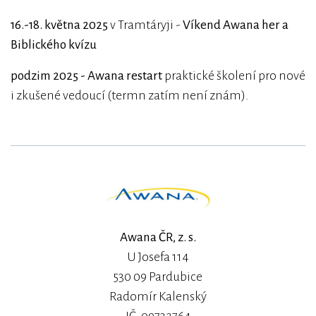
16.-18. května 2025
v Tramtáryji -
Víkend Awana her a
Biblického kvízu
podzim 2025 - Awana restart
praktické školení pro nové
i zkušené vedoucí (termn zatím není znám).
Awana ČR, z. s.
U Josefa 114
530 09 Pardubice
Radomír Kalenský