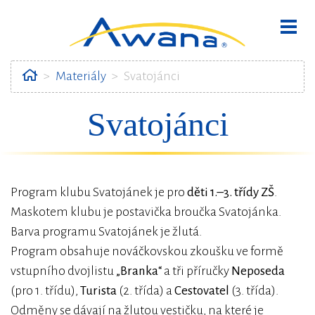
Home
Materiály
Svatojánci
Svatojánci
bmenu
Program klubu Svatojánek je pro
děti 1.–3. třídy ZŠ
.
Maskotem klubu je postavička broučka Svatojánka.
Barva programu Svatojánek je žlutá.
Program obsahuje nováčkovskou zkoušku ve formě
vstupního dvojlistu
„Branka“
a tři příručky
Neposeda
(pro 1. třídu),
Turista
(2. třída) a
Cestovatel
(3. třída).
Odměny se dávají na žlutou vestičku, na které je