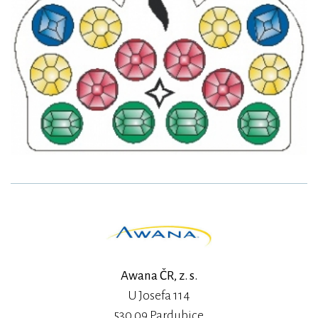
Awana ČR, z. s.
U Josefa 114
530 09 Pardubice