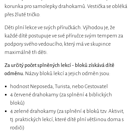
korunka pro samolepky drahokamů. Vestička se obléká
přes žluté tričko.
Děti plní lekce ve svých příručkách. Výhodou je, že
každé dítě postupuje ve své příručce svým tempem za
podpory svého vedoucího, který má ve skupince
maximálně tři děti.
Za určitý počet splněných lekcí - bloků získává dítě
odměnu.
Názvy bloků lekcí a jejich odměn jsou:
hodnost Neposeda, Turista, nebo Cestovatel
4 červené drahokamy (za splnění 4 biblických
bloků)
4 zelené drahokamy (za splnění 4 bloků tzv. Aktivit,
tj. praktických lekcí, které dítě plní většinou doma s
rodiči)