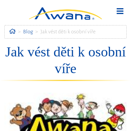
Home
Blog
Jak vést děti k osobní víře
Jak vést děti k osobní
bmenu
víře