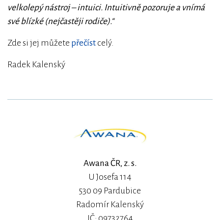
velkolepý nástroj – intuici. Intuitivně pozoruje a vnímá
své blízké (nejčastěji rodiče).“
Zde si jej můžete
přečíst
celý.
Radek Kalenský
Awana ČR, z. s.
U Josefa 114
530 09 Pardubice
Radomír Kalenský
IČ: 09732764