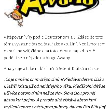
Vštěpování víry podle Deuteronomia 6. Zdá se, že toto
téma vyvstane čas od času jako aktuální. Nedávno jsem
narazil na svůj článek na toto téma a napadlo mě
podělit se o něj zde na blogu Awany.
Analyzuje a také nabízí určitá řešení. Krátká ukázka:
„Co je míněno oním štěpováním? Předávat dětem lásku
k Ježíši Kristu již od nejútlejšího věku. Předškolní dítě se
učí více pozorováním než ze slov. Slova jsou pro něj
abstraktní pojmy. A protože dítě získává abstraktní
myšlení teprve s nástupem puberty, dal mu Pán Bůh jiný